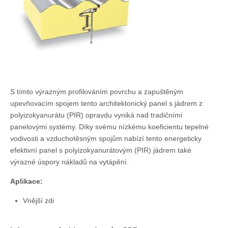
Chladírenské a mrazírenské dveře
Drátěné stěny
Doplňkový materiál
Spojovací materiál
PVC hygienické lišty
Vodorovné značení
Klempířské prvky
S tímto výrazným profilováním povrchu a zapuštěným
upevňovacím spojem tento architektonický panel s jádrem z
Pronájem plošin
polyizokyanurátu (PIR) opravdu vyniká nad tradičními
Reference
panelovými systémy. Díky svému nízkému koeficientu tepelné
O nás
vodivosti a vzduchotěsným spojům nabízí tento energeticky
efektivní panel s polyizokyanurátovým (PIR) jádrem také
O firmě
výrazné úspory nákladů na vytápění.
Certifikáty
Podporujeme
Aplikace:
Kontakty
Vnější zdi
Kontakty