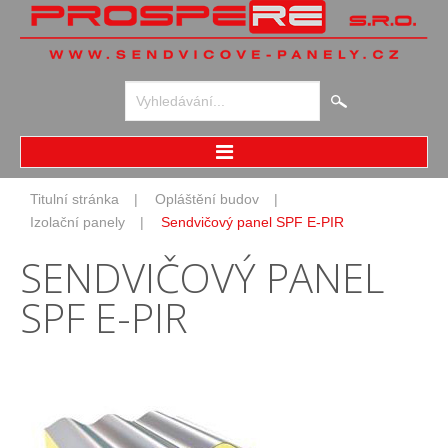
Vyhledávání...
Home
Titulní stránka
Opláštění budov
Opláštění budov
Izolační panely
Sendvičový panel SPF E-PIR
Izolační panely
SENDVIČOVÝ
PANEL
Speciální panely
Skládané pláště
SPF
E-PIR
Designové opláštění
Chladírny
Chladírenské panely
Speciální panely