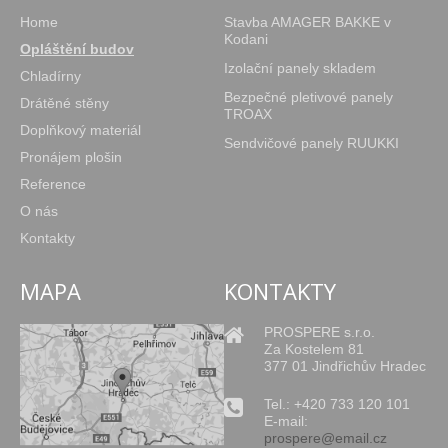
Home
Stavba AMAGER BAKKE v
Kodani
Opláštění budov
Izolační panely skladem
Chladírny
Bezpečné pletivové panely
Drátěné stěny
TROAX
Doplňkový materiál
Sendvičové panely RUUKKI
Pronájem plošin
Reference
O nás
Kontakty
MAPA
KONTAKTY
PROSPERE s.r.o.
Za Kostelem 81
377 01 Jindřichův Hradec
Tel.: +420 733 120 101
E-mail:
prospere@email.cz