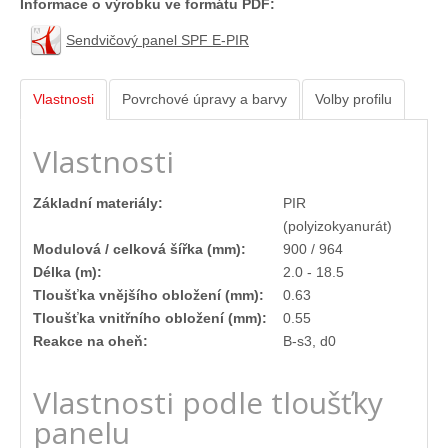
Napište nám
Informace o výrobku ve formátu PDF:
Sendvičový panel SPF E-PIR
Vlastnosti
Povrchové úpravy a barvy
Volby profilu
Vlastnosti
Základní materiály:
PIR
(polyizokyanurát)
Modulová / celková šířka (mm):
900 / 964
Délka (m):
2.0 - 18.5
Tloušťka vnějšího obložení (mm):
0.63
Tloušťka vnitřního obložení (mm):
0.55
Reakce na oheň:
B-s3, d0
Vlastnosti podle tloušťky
panelu