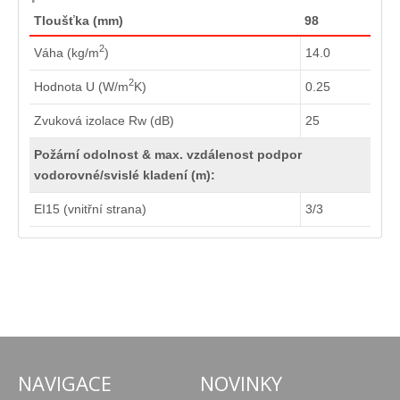
Tloušťka (mm)
98
2
Váha (kg/m
)
14.0
2
Hodnota U (W/m
K)
0.25
Zvuková izolace Rw (dB)
25
Požární odolnost & max. vzdálenost podpor
vodorovné/svislé kladení (m):
EI15 (vnitřní strana)
3/3
NAVIGACE
NOVINKY