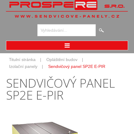
Vyhledávání...
Home
Titulní stránka
Opláštění budov
Opláštění budov
Izolační panely
Sendvičový panel SP2E E-PIR
Izolační panely
SENDVIČOVÝ
PANEL
Speciální panely
Skládané pláště
SP2E
E-PIR
Designové opláštění
Chladírny
Chladírenské panely
Speciální panely