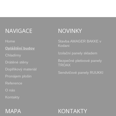
NAVIGACE
NOVINKY
Home
Stavba AMAGER BAKKE v
Kodani
Opláštění budov
Izolační panely skladem
Chladírny
Bezpečné pletivové panely
Drátěné stěny
TROAX
Doplňkový materiál
Sendvičové panely RUUKKI
Pronájem plošin
Reference
O nás
Kontakty
MAPA
KONTAKTY