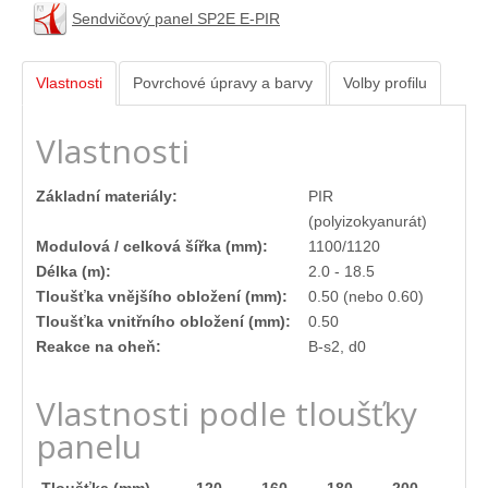
Napište nám
Sendvičový panel SP2E E-PIR
Vlastnosti
Povrchové úpravy a barvy
Volby profilu
Vlastnosti
Základní materiály:
PIR
(polyizokyanurát)
Modulová / celková šířka (mm):
1100/1120
Délka (m):
2.0 - 18.5
Tloušťka vnějšího obložení (mm):
0.50 (nebo 0.60)
Tloušťka vnitřního obložení (mm):
0.50
Reakce na oheň:
B-s2, d0
Vlastnosti podle tloušťky
panelu
Tloušťka (mm)
120
160
180
200