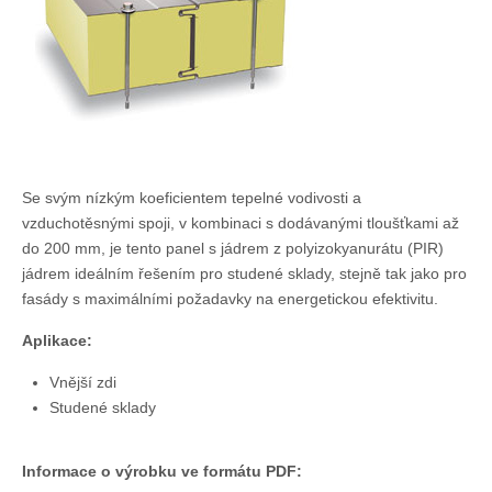
Chladírenské a mrazírenské dveře
Drátěné stěny
Doplňkový materiál
Spojovací materiál
PVC hygienické lišty
Vodorovné značení
Klempířské prvky
Se svým nízkým koeficientem tepelné vodivosti a
vzduchotěsnými spoji, v kombinaci s dodávanými tloušťkami až
Pronájem plošin
do 200 mm, je tento panel s jádrem z polyizokyanurátu (PIR)
Reference
jádrem ideálním řešením pro studené sklady, stejně tak jako pro
O nás
fasády s maximálními požadavky na energetickou efektivitu.
O firmě
Aplikace:
Certifikáty
Vnější zdi
Podporujeme
Studené sklady
Kontakty
Kontakty
Informace o výrobku ve formátu PDF: