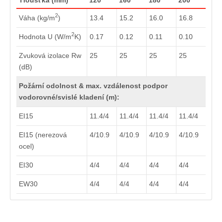
2
Váha (kg/m
)
13.4
15.2
16.0
16.8
2
Hodnota U (W/m
K)
0.17
0.12
0.11
0.10
Zvuková izolace Rw
25
25
25
25
(dB)
Požární odolnost & max. vzdálenost podpor
vodorovné/svislé kladení (m):
EI15
11.4/4
11.4/4
11.4/4
11.4/4
EI15 (nerezová
4/10.9
4/10.9
4/10.9
4/10.9
ocel)
EI30
4/4
4/4
4/4
4/4
EW30
4/4
4/4
4/4
4/4