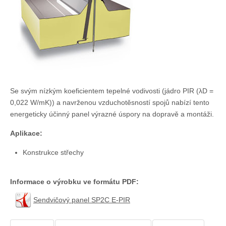
Chladírenské a mrazírenské dveře
Drátěné stěny
Doplňkový materiál
Spojovací materiál
PVC hygienické lišty
Vodorovné značení
Klempířské prvky
Se svým nízkým koeficientem tepelné vodivosti (jádro PIR (λD =
0,022 W/mK)) a navrženou vzduchotěsností spojů nabízí tento
Pronájem plošin
energeticky účinný panel výrazné úspory na dopravě a montáži.
Reference
Aplikace:
O nás
O firmě
Konstrukce střechy
Certifikáty
Podporujeme
Informace o výrobku ve formátu PDF:
Kontakty
Sendvičový panel SP2C E-PIR
Kontakty