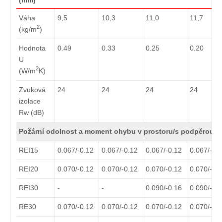
Váha
9,5
10,3
11,0
11,7
2
(kg/m
)
Hodnota
0.49
0.33
0.25
0.20
U
2
(W/m
K)
Zvuková
24
24
24
24
izolace
Rw (dB)
Požární odolnost a moment ohybu v prostoru/s podpěrou (
REI15
0.067/-0.12
0.067/-0.12
0.067/-0.12
0.067/-0.
REI20
0.070/-0.12
0.070/-0.12
0.070/-0.12
0.070/-0.
REI30
-
-
0.090/-0.16
0.090/-0.
RE30
0.070/-0.12
0.070/-0.12
0.070/-0.12
0.070/-0.