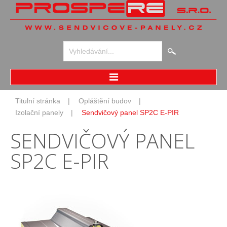
Vyhledávání...
Home
Titulní stránka
Opláštění budov
Opláštění budov
Izolační panely
Sendvičový panel SP2C E-PIR
Izolační panely
SENDVIČOVÝ
PANEL
Speciální panely
Skládané pláště
SP2C
E-PIR
Designové opláštění
Chladírny
Chladírenské panely
Speciální panely