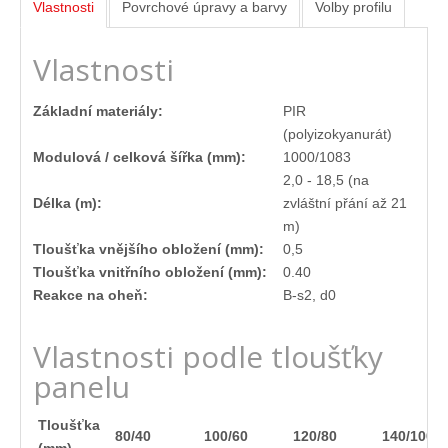
Napište nám
Vlastnosti
Povrchové úpravy a barvy
Volby profilu
Vlastnosti
Základní materiály:
PIR
(polyizokyanurát)
Modulová / celková šířka (mm):
1000/1083
2,0 - 18,5 (na
Délka (m):
zvláštní přání až 21
m)
Tloušťka vnějšího obložení (mm):
0,5
Tloušťka vnitřního obložení (mm):
0.40
Reakce na oheň:
B-s2, d0
Vlastnosti podle tloušťky
panelu
Tloušťka
80/40
100/60
120/80
140/100
(mm)