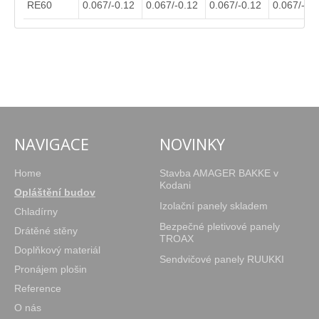
RE60
0.067/-0.12
0.067/-0.12
0.067/-0.12
0.067/-0.
NAVIGACE
NOVINKY
Home
Stavba AMAGER BAKKE v
Kodani
Opláštění budov
Izolační panely skladem
Chladírny
Bezpečné pletivové panely
Drátěné stěny
TROAX
Doplňkový materiál
Sendvičové panely RUUKKI
Pronájem plošin
Reference
O nás